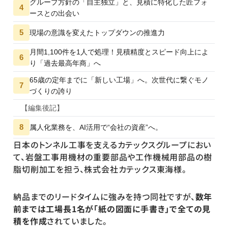
グループ方針の「自主独立」と、見積に特化した匠フォ
4
ースとの出会い
5
現場の意識を変えたトップダウンの推進力
月間1,100件を1人で処理！見積精度とスピード向上によ
6
り「過去最高年商」へ
65歳の定年までに「新しい工場」へ。次世代に繋ぐモノ
7
づくりの誇り
【編集後記】
8
属人化業務を、AI活用で“会社の資産”へ。
日本のトンネル工事を支えるカテックスグループにおい
て、岩盤工事用機材の重要部品や工作機械用部品の樹
脂切削加工を担う、株式会社カテックス東海様。
納品までのリードタイムに強みを持つ同社ですが、
数年
前までは工場長1名が「紙の図面に手書き」で全ての見
積を作成
されていました。