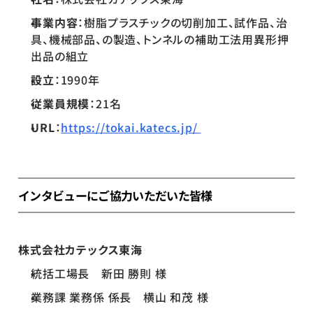
事業内容
：樹脂プラスチックの切削加工、試作品、治
具、機械部品、の製造、トンネルの補助工法用異形押
出品の組立
設立
：1990年
従業員規模
：21名
URL
：
https://tokai.katecs.jp/ 
インタビューにご協力いただいた皆様
株式会社カテックス東海
統括工場長　新田 勝則 様
業務課 業務係 係長　横山 和茂 様