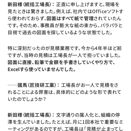
新田様（統括工場長）： 
正直に申し上げますと、現場を
見たときは驚きました。例えば、社内ではOfficeソフトす
ら使われておらず、
図面はすべて紙で管理
されていたん
です。そのため、事務員が膨大な紙の束から、パラパラと
目視で過去の図面を探しているような状態でした。
特に深刻だったのが見積業務です。今から4年半ほど前
ですが、当時の見積は工場長が一人で担っていました。
図面に直接、鉛筆で金額を手書きしていくやり方で、
Excelすら使っていませんでした。
──國馬（匠技研工業）：
 工場長がお一人で見積をさ
れることによる弊害は、具体的にどのような形で表れて
いたのでしょうか？
新田様（統括工場長）：
 文字通りの属人化と、組織の停
滞を生んでいました。たとえば、月に1回本社で重要なミ
ーティングがあるのですが、工場長は「見積が止まってし