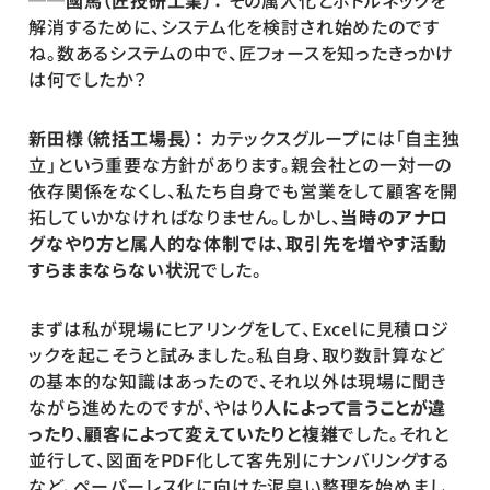
──國馬（匠技研工業）：
 その属人化とボトルネックを
解消するために、システム化を検討され始めたのです
ね。数あるシステムの中で、匠フォースを知ったきっかけ
は何でしたか？
新田様（統括工場長）：
 カテックスグループには「自主独
立」という重要な方針があります。親会社との一対一の
依存関係をなくし、私たち自身でも営業をして顧客を開
拓していかなければなりません。しかし、
当時のアナロ
グなやり方と属人的な体制では、取引先を増やす活動
すらままならない状況
でした。
まずは私が現場にヒアリングをして、Excelに見積ロジ
ックを起こそうと試みました。私自身、取り数計算など
の基本的な知識はあったので、それ以外は現場に聞き
ながら進めたのですが、やはり
人によって言うことが違
ったり、顧客によって変えていたりと複雑
でした。それと
並行して、図面をPDF化して客先別にナンバリングする
など、ペーパーレス化に向けた泥臭い整理を始めまし